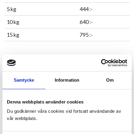
5 kg
444 :-
10 kg
640 :-
15 kg
795 :-
EvitaSel – -Vitamin E & selen
Pris
Produkt
Samtycke
Information
Om
2,5 kg
495 :-
Denna webbplats använder cookies
Du godkänner våra cookies vid fortsatt användande av
vår webbplats.
Vi har ett 20-tal återförsäljare i landet som vi först och
främst ”puttar” Er till.