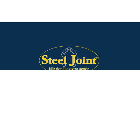
Steel Joint AB
Lilla Bergavägen 114
193 91 Sigtuna