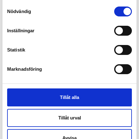
Vi har erbjudanden till ”stor stall” som köper in
Samtyckesval
Nödvändig
gemensamt eller om Du har många hästar själv,
kontakta oss så får Du veta mer.
Inställningar
info@steel-joint.se
070-799 5641
Statistik
Marknadsföring
Tillåt alla
Tillåt urval
Avvisa